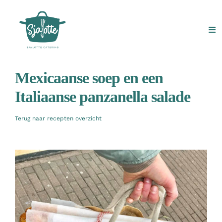
Ga
naar
inhoud
Tog
Nav
Home
Mexicaanse soep en een
Italiaanse panzanella salade
Kantoorlunches
Terug naar recepten overzicht
Vergaderen
Private Dining
Media producties
Contact